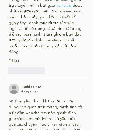
trực tuyến, mình bắt gặp 
Iwinclub
 được 
nhiều người giới thiệu. Sau khi vào xem, 
mình nhận thấy giao diện có thiết kế 
gọn gàng, danh mục được sắp xếp 
logic và dễ sử dụng. Quá trình tải trang 
diễn ra khá nhanh, trải nghiệm ban đầu 
tương đối ổn định. Tuy vậy, mình vẫn 
muốn tham khảo thêm ý kiến từ cộng 
đồng.
Edited
Like
Reply
caohieu1312
4 days ago
S8
 Trong lúc tham khảo một vài nội 
dung liên quan trên mạng, mình tình cờ 
biết đến website này nên quyết định 
ghé vào xem thử. Mình chủ yếu lướt 
qua các chuyên mục chính và xem cách 