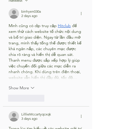
Newest
binhyen030a
2 days ago
Mình cũng có dịp truy cập 
Hitclub
 để 
xem thử cách website tổ chức nội dung 
và bố trí giao diện. Ngay từ lần đầu mở 
trang, mình thấy tổng thể được thiết kế 
khá ngăn nắp, các chuyên mục được 
chia rõ ràng và hiển thị dễ quan sát. 
Thanh menu được sắp xếp hợp lý giúp 
việc chuyển đổi giữa các mục diễn ra 
nhanh chóng. Khi dùng trên điện thoại, 
website vẫn hiển thị đầy đủ, tốc độ…
Show More
Like
Reply
LilllieMccartyqcxqk
3 days ago
Trong lúc tìm hiểu về các website giải trí 