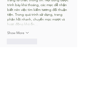
trang tổ chức thông tin. Nội dung được 
trình bày khá thoáng, các mục dễ nhận 
biết nên việc tìm kiếm tương đối thuận 
tiện. Trong quá trình sử dụng, trang 
phản hồi nhanh, chuyển mục mượt và 
hoạt động khá ổn…
Show More
Like
Reply
ẻghser
4 days ago
Khi đọc các bài giới thiệu nền tảng giải 
trí, tôi thường thích những bài viết ngắn 
gọn để có thể xem nhanh trên điện 
thoại. Bài viết này có bố cục khá dễ theo 
dõi khi phần nhắc đến 
S8
 được đặt ở 
giữa nội dung. Điều đó giúp mạch bài 
trở nên tự nhiên hơn và không tạo cảm 
giác quảng cáo quá sớm. Nội dung tập 
trung vào trải nghiệm chung của người 