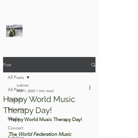
Post
All Posts
ivakirac
All Posts
Mar 1, 2022
1 min read
Happy World Music
Projects
Therapy Day!
Education
Media
Happy World Music Therapy Day!
Concert
The 
World Federation Music 
Exibition